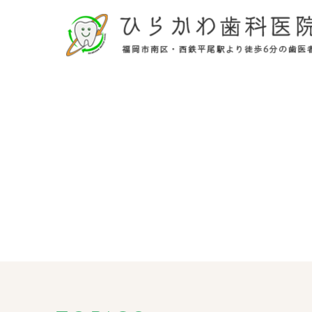
施設基準
求人案内
福岡市南区・西鉄平尾駅より徒歩6分の歯
お子様の歯を抜かない矯正、来院困難な方
ください。
患者様専用番号
0120-761-818