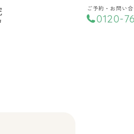
小児歯科
ご予約・お問い合
訪問診療
小児矯正
0120-76
特別診療
歯周病治療
料金表
診療時間
月
火
水
木
医者
9:00〜18:00
●
●
●
●
へ訪問診療も御相談
訪問診療
●
●
●
●
▲…17時まで