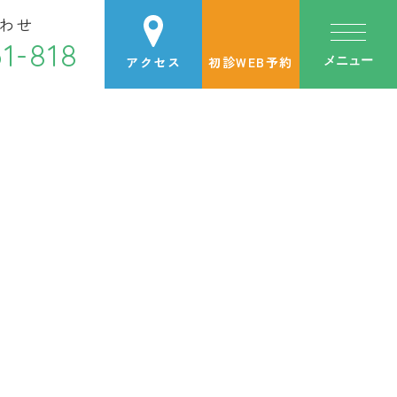
わせ
1-818
アクセス
初診WEB予約
メニュー
金
土
日・祝
●
▲
／
●
●
／