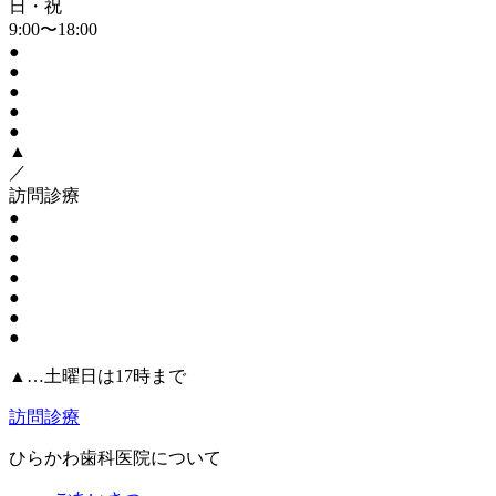
日・祝
9:00〜18:00
●
●
●
●
●
▲
／
訪問診療
●
●
●
●
●
●
●
▲…土曜日は17時まで
訪問診療
ひらかわ歯科医院について