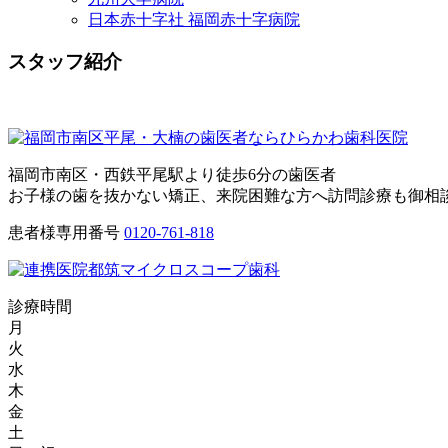
日本赤十字社 福岡赤十字病院
スタッフ紹介
福岡市南区・西鉄平尾駅より徒歩6分の歯医者
お子様の歯を抜かない矯正、来院困難な方へ訪問診療も御相
患者様専用番号
0120-761-818
診療時間
月
火
水
木
金
土