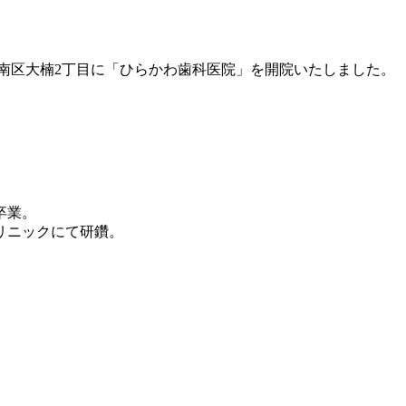
月、南区大楠2丁目に「ひらかわ歯科医院」を開院いたしました。
卒業。
リニックにて研鑽。