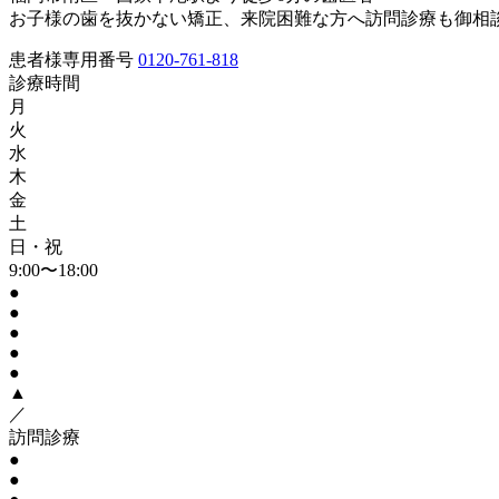
お子様の歯を抜かない矯正、来院困難な方へ訪問診療も御相
患者様専用番号
0120-761-818
診療時間
月
火
水
木
金
土
日・祝
9:00〜18:00
●
●
●
●
●
▲
／
訪問診療
●
●