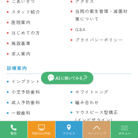
ごあいさつ
アクセス
当院の衛生管理・滅菌対
スタッフ紹介
策について
医院案内
Q&A
はじめての方
プライバシーポリシー
施設基準
求人案内
診療案内
インプラント
入れ歯
小児予防歯科
ホワイトニング
成人予防歯科
嚙み合わせ
マウスピース型矯正
一般歯科
(インビザライン)
小児歯科
訪問診療
小児矯正
電話
初診WEB予約
アクセス
ページトップ
メニュー