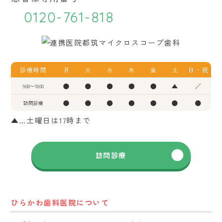
0120-761-818
診療時間
月
火
水
木
金
土
日・祝
●
●
●
●
●
▲
／
9:00〜18:00
●
●
●
●
●
●
●
訪問診療
▲…土曜日は17時まで
訪問診療
ひらかわ歯科医院について