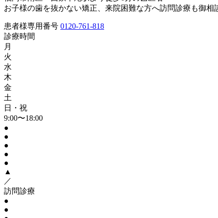
お子様の歯を抜かない矯正、来院困難な方へ訪問診療も御相
患者様専用番号
0120-761-818
診療時間
月
火
水
木
金
土
日・祝
9:00〜18:00
●
●
●
●
●
▲
／
訪問診療
●
●