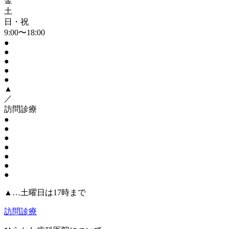
金
土
日・祝
9:00〜18:00
●
●
●
●
●
▲
／
訪問診療
●
●
●
●
●
●
●
▲…土曜日は17時まで
訪問診療