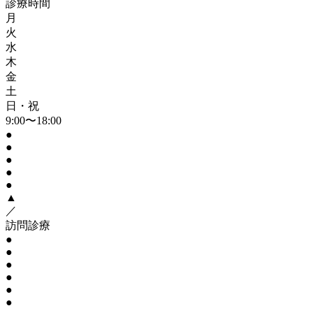
診療時間
月
火
水
木
金
土
日・祝
9:00〜18:00
●
●
●
●
●
▲
／
訪問診療
●
●
●
●
●
●