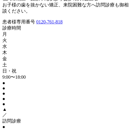
お子様の歯を抜かない矯正、来院困難な方へ訪問診療も御相
談ください。
患者様専用番号
0120-761-818
診療時間
月
火
水
木
金
土
日・祝
9:00〜18:00
●
●
●
●
●
▲
／
訪問診療
●