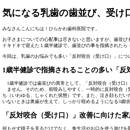
気になる乳歯の歯並び、受け
みなさんこんにちは！ひらかわ歯科医院です。
お子さまについての心配事は尽きないと思いますが、歯並び
ドキドキで迎えた１歳半健診で、歯並びの事を指摘されたら
今回は、乳歯のお悩みでも多い「反対咬合（受け口）」につ
1歳半健診で指摘されることの多い「反
1歳半健診では歯並びの異常として、「反対咬合（受け口）
ません。そのため、前咬みしやすく、一時的に反対咬合（
ち（いわゆる、しゃくれた状態）です。また、泣き顔もだい
いないときは奥歯が生えて、しっかり咬めるようになる3歳
「反対咬合（受け口）」改善に向けた家
何もせず様子を見るだけでなく、食生活やお口を使う遊びを