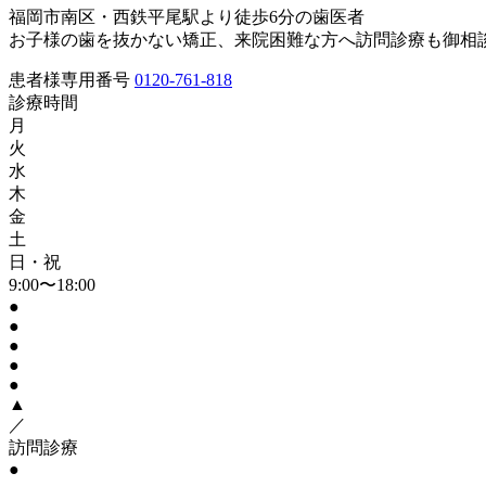
福岡市南区・西鉄平尾駅より徒歩6分の歯医者
お子様の歯を抜かない矯正、来院困難な方へ訪問診療も御相
患者様専用番号
0120-761-818
診療時間
月
火
水
木
金
土
日・祝
9:00〜18:00
●
●
●
●
●
▲
／
訪問診療
●