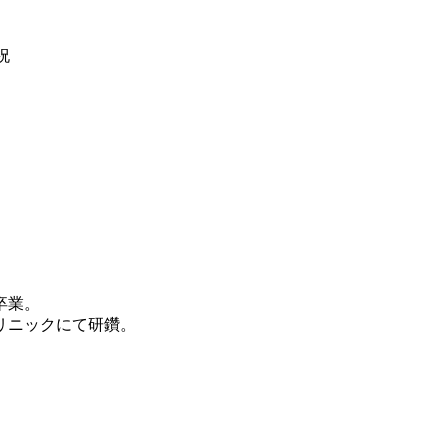
祝
卒業。
リニックにて研鑽。