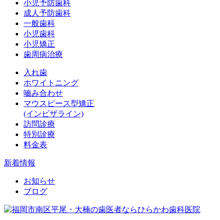
小児予防歯科
成人予防歯科
一般歯科
小児歯科
小児矯正
歯周病治療
入れ歯
ホワイトニング
嚙み合わせ
マウスピース型矯正
(インビザライン)
訪問診療
特別診療
料金表
新着情報
お知らせ
ブログ