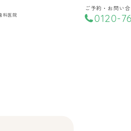
小児歯科
ご予約・お問い合
訪問診療
小児矯正
0120-76
特別診療
歯周病治療
料金表
診療時間
月
火
水
木
医者
9:00〜18:00
●
●
●
●
へ訪問診療も御相談
訪問診療
●
●
●
●
▲…17時まで