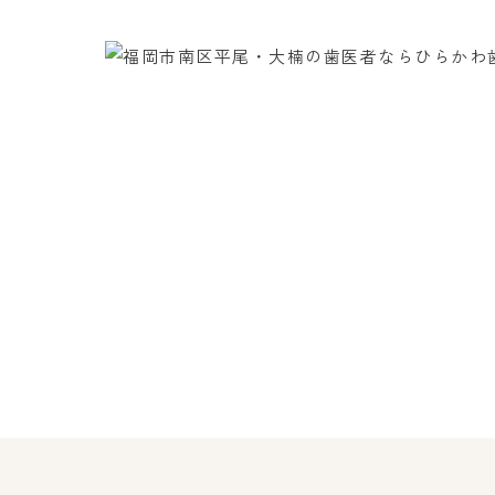
施設基準
求人案内
福岡市南区・西鉄平尾駅より徒歩6分の歯
お子様の歯を抜かない矯正、来院困難な方
ください。
患者様専用番号
0120-761-818