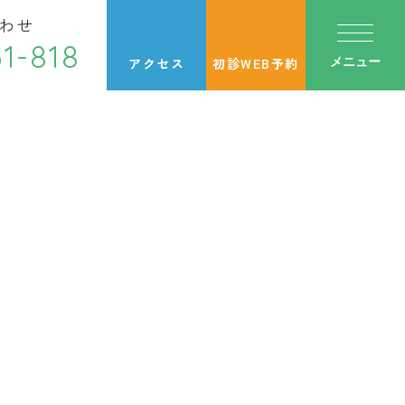
わせ
1-818
アクセス
初診WEB予約
メニュー
金
土
日・祝
●
▲
／
●
●
／