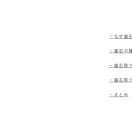
・なぜ歯
・歯石の
・歯石取
・歯石取
・まとめ