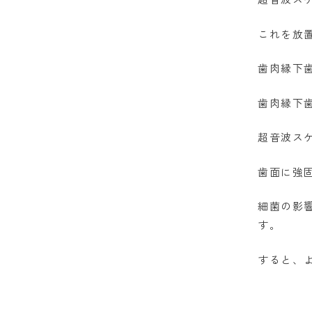
これを放
歯肉縁下
歯肉縁下
超音波ス
歯面に強
細菌の影
す。
すると、