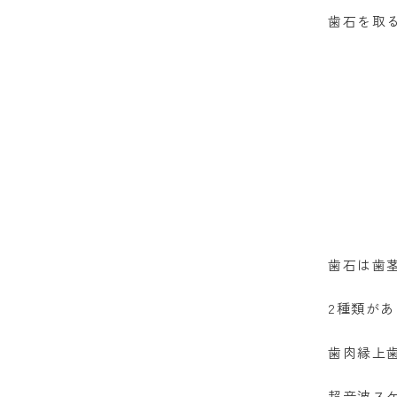
歯石を取
歯石は歯
2種類が
歯肉縁上
超音波ス