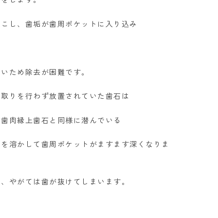
起こし、歯垢が歯周ポケットに入り込み
ないため除去が困難です。
石取りを行わず放置されていた歯石は
。歯肉縁上歯石と同様に潜んでいる
）を溶かして歯周ポケットがますます深くなりま
い、やがては歯が抜けてしまいます。