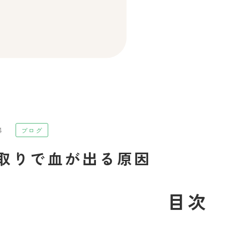
因
4
ブログ
取りで血が出る原因
目次