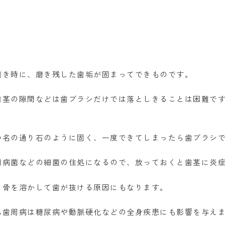
磨き時に、磨き残した歯垢が固まってできものです。
歯茎の隙間などは歯ブラシだけでは落としきることは困難です
の名の通り石のように固く、一度できてしまったら歯ブラシ
周病菌などの細菌の住処になるので、放っておくと歯茎に炎
る骨を溶かして歯が抜ける原因にもなります。
も歯周病は糖尿病や動脈硬化などの全身疾患にも影響を与え