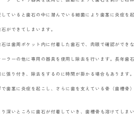
置していると歯石の中に潜んでいる細菌により歯茎に炎症を
歯石ができてしまいます。
歯石は歯周ポケット内に付着した歯石で、肉眼で確認ができ
ケーラーの他に専用の器具を使用し除去を行います。長年歯
固に張り付き、除去をするのに時間が掛かる場合もあります
響で歯茎に炎症を起こし、さらに歯を支えている骨（歯槽骨
より深いところに歯石が付着していき、歯槽骨も溶けてしま