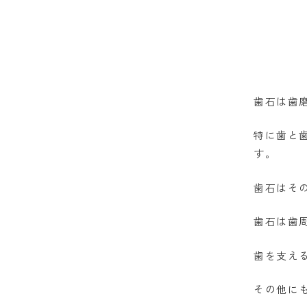
歯石は歯
特に歯と
す。
歯石はそ
歯石は歯
歯を支え
その他に