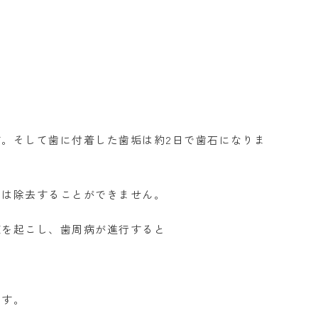
。そして歯に付着した歯垢は約2日で歯石になりま
では除去することができません。
症を起こし、歯周病が進行すると
ます。