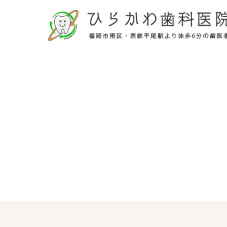
施設基準
求人案内
福岡市南区・西鉄平尾駅より徒歩6分の歯
お子様の歯を抜かない矯正、来院困難な方
ください。
患者様専用番号
0120-761-818