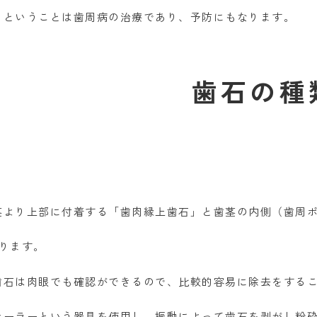
るということは歯周病の治療であり、予防にもなります。
歯石の種
茎より上部に付着する「歯肉縁上歯石」と歯茎の内側（歯周
あります。
歯石は肉眼でも確認ができるので、比較的容易に除去をする
ケーラーという器具を使用し、振動によって歯石を剥がし粉