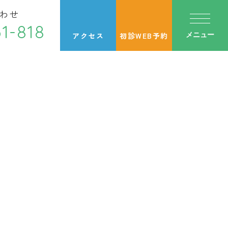
わせ
1-818
アクセス
初診WEB予約
メニュー
金
土
日・祝
●
▲
／
●
●
／