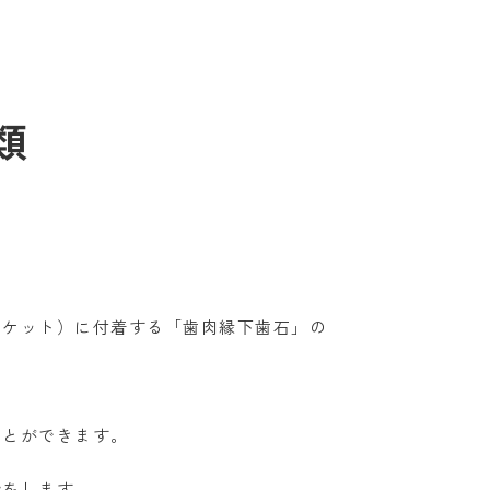
類
ポケット）に付着する「歯肉縁下歯石」の
ことができます。
砕をします。