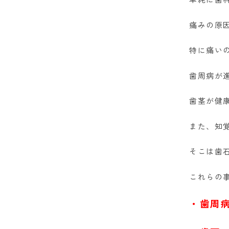
痛みの原
特に痛い
歯周病が
歯茎が健
また、知
そこは歯
これらの
・歯周