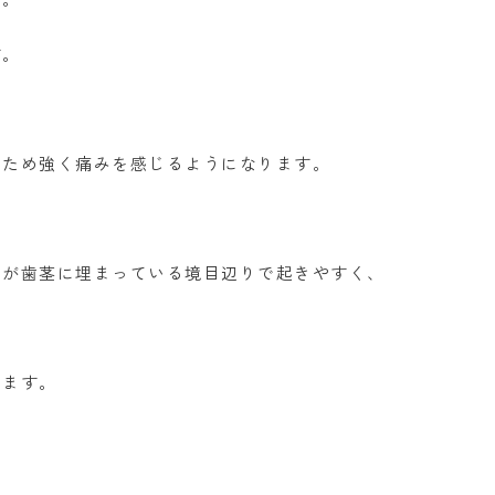
す。
るため強く痛みを感じるようになります。
。
歯が歯茎に埋まっている境目辺りで起きやすく、
ります。