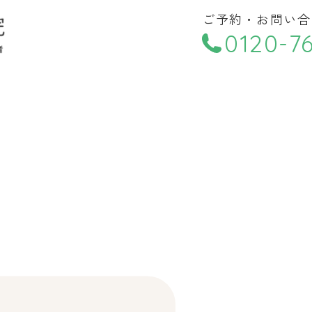
小児歯科
ご予約・お問い合
訪問診療
小児矯正
0120-76
特別診療
歯周病治療
料金表
診療時間
月
火
水
木
医者
9:00〜18:00
●
●
●
●
へ訪問診療も御相談
訪問診療
●
●
●
●
▲…17時まで